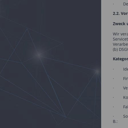
· Der j
2.2. Vo
Zweck u
Wir ver
Service
Verarbe
(b) DSG
Kategor
· Ident
· Fina
· Vertr
· Komm
· Fahrz
· Sonst
B.: