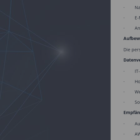
· Name
· E-Mai
· Ande
Aufbewa
Die per
Datenve
· IT-D
· Hos
· Web
· Soci
Empfän
· Auto
· AW D