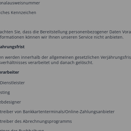
onalausweisnummer
iches Kennzeichen
eachten Sie, dass die Bereitstellung personenbezogener Daten Vor
nformationen können wir Ihnen unseren Service nicht anbieten.
hrungsfrist
en werden innerhalb der allgemeinen gesetzlichen Verjährungsfris
sverhältnisses verarbeitet und danach gelöscht.
rarbeiter
ienstleister
ting
designer
iber von Bankkartenterminals/Online-Zahlungsanbieter
eiber des Abrechnungsprogramms
ner der Buchhaltung