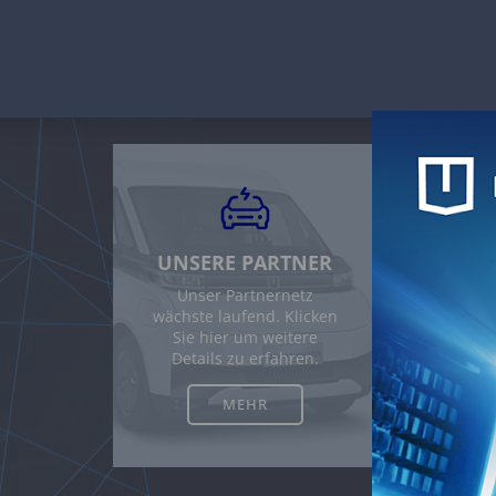
Main p
Dat
UNSERE PARTNER
1. E
Unser Partnernetz
wächste laufend. Klicken
AW FRZ 
Sie hier um weitere
verpfli
Details zu erfahren.
in Bezu
Im Eink
MEHR
einzuha
seine D
Bitte b
beziehe