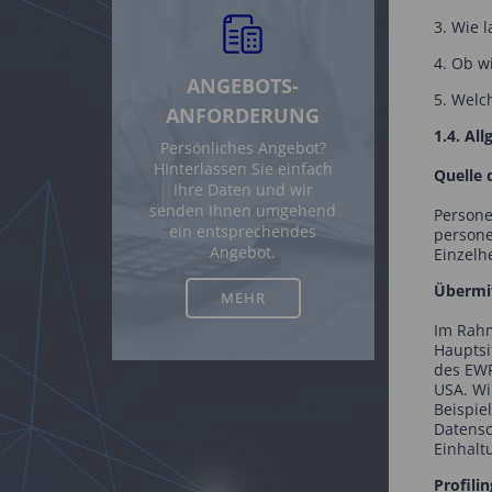
3. Wie 
4. Ob wi
ANGEBOTS-
5. Welc
ANFORDERUNG
1.4. Al
Persönliches Angebot?
HInterlassen Sie einfach
Quelle 
Ihre Daten und wir
senden Ihnen umgehend
Persone
ein entsprechendes
persone
Angebot.
Einzelh
Übermit
MEHR
Im Rahm
Hauptsi
des EWR
USA. Wi
Beispie
Datensc
Einhalt
Profili