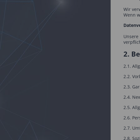
Wir ver
Wenn wi
Datenve
Unsere 
verpfli
2. B
2.1. Al
2.2. Vo
2.3. Ga
2.4. Ne
2.5. Al
2.6. Pe
2.7. Um
2.8. So