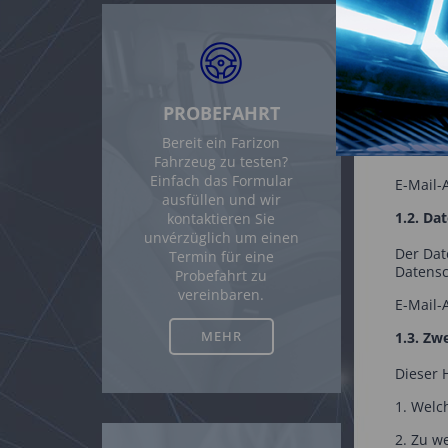
1.1. Da
N
Firme
PROBEFAHRT
Regis
Bereit ein Farizon
Fahrzeug zu testen?
Einfach das Formular
E-Ma
ausfüllen und wir
1.2. Da
kontaktieren Sie
unvérzüglich um einen
Der Dat
Termin für eine
Datensc
Probefahrt zu
vereinbaren.
E-Mail
MEHR
1.3. Zw
Dieser 
1. Welc
2. Zu w