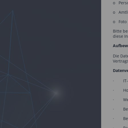
o Pers
o Amtl
o Foto
Bitte b
diese I
Aufbewa
Die Dat
Vertrag
Datenve
· IT-D
· Hos
· Web
· Betre
· Betr
· Part